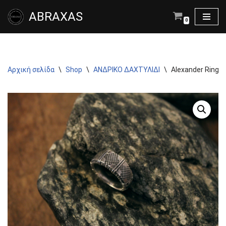
ABRAXAS
0
Μεταπηδήστε
στο
περιεχόμενο
Αρχική σελίδα
\
Shop
\
ΑΝΔΡΙΚΟ ΔΑΧΤΥΛΙΔΙ
\
Alexander Ring in