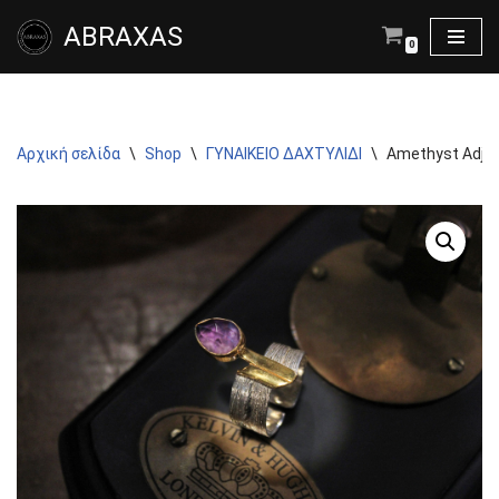
ABRAXAS
0
Μεταπηδήστε
στο
περιεχόμενο
Αρχική σελίδα
\
Shop
\
ΓΥΝΑΙΚΕΙΟ ΔΑΧΤΥΛΙΔΙ
\
Amethyst Adjus