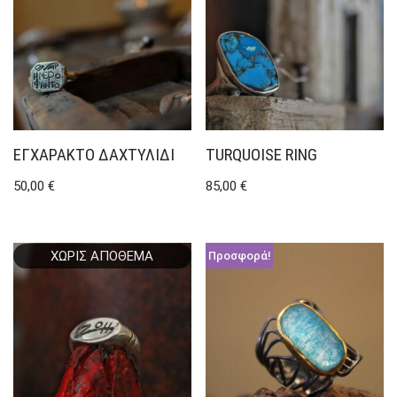
ΕΓΧΆΡΑΚΤΟ ΔΑΧΤΥΛΊΔΙ
TURQUOISE RING
50,00
€
85,00
€
ΧΩΡΊΣ ΑΠΌΘΕΜΑ
Προσφορά!