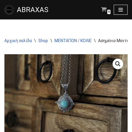
ABRAXAS
0
Μεταπηδήστε
στο
περιεχόμενο
Αρχική σελίδα
\
Shop
\
ΜΕΝΤΑΓΙΟΝ / ΚΟΛΙΕ
\
Ασημένιο Μενταγι