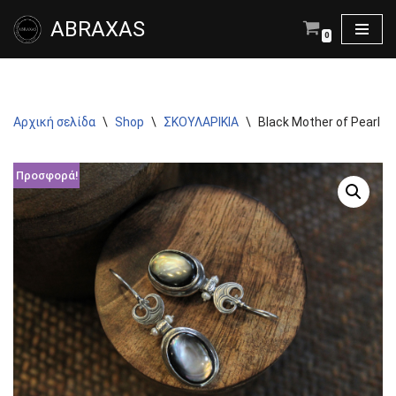
ABRAXAS
0
Μεταπηδήστε
στο
περιεχόμενο
Αρχική σελίδα
\
Shop
\
ΣΚΟΥΛΑΡΙΚΙΑ
\
Black Mother of Pearl Ea
Προσφορά!