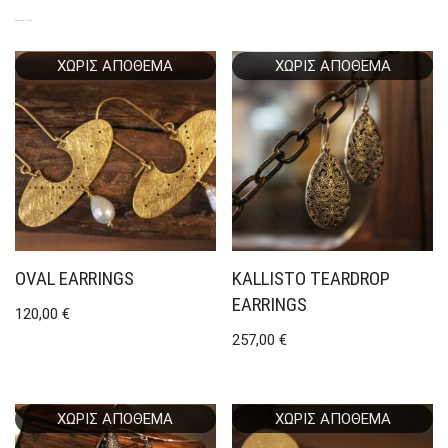
ΣΧΕΤΙΚΆ ΠΡΟΪΌΝΤΑ
ΧΩΡΊΣ ΑΠΌΘΕΜΑ
ΧΩΡΊΣ ΑΠΌΘΕΜΑ
OVAL EARRINGS
KALLISTO TEARDROP
EARRINGS
120,00
€
257,00
€
ΧΩΡΊΣ ΑΠΌΘΕΜΑ
ΧΩΡΊΣ ΑΠΌΘΕΜΑ