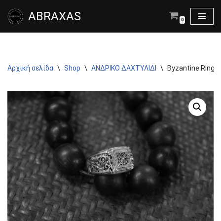
ABRAXAS
0
Μεταπηδήστε
στο
περιεχόμενο
Αρχική σελίδα
\
Shop
\
ΑΝΔΡΙΚΟ ΔΑΧΤΥΛΙΔΙ
\
Byzantine Ring in