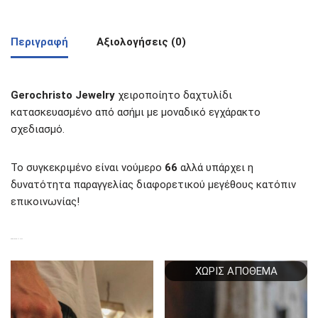
Περιγραφή
Αξιολογήσεις (0)
Gerochristo Jewelry
χειροποίητο δαχτυλίδι
κατασκευασμένο από ασήμι με μοναδικό εγχάρακτο
σχεδιασμό.
Το συγκεκριμένο είναι νούμερο
66
αλλά υπάρχει η
δυνατότητα παραγγελίας διαφορετικού μεγέθους κατόπιν
επικοινωνίας!
ΣΧΕΤΙΚΆ ΠΡΟΪΌΝΤΑ
ΧΩΡΊΣ ΑΠΌΘΕΜΑ