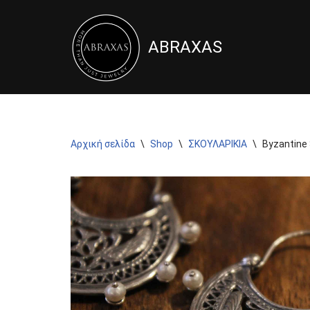
Μεταπηδήστε
ABRAXAS
στο
περιεχόμενο
Αρχική σελίδα
\
Shop
\
ΣΚΟΥΛΑΡΙΚΙΑ
\
Byzantine 