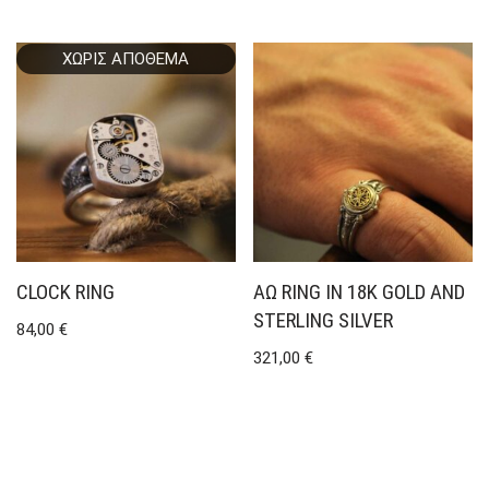
ΧΩΡΊΣ ΑΠΌΘΕΜΑ
CLOCK RING
ΑΩ RING IN 18K GOLD AND
STERLING SILVER
84,00
€
321,00
€