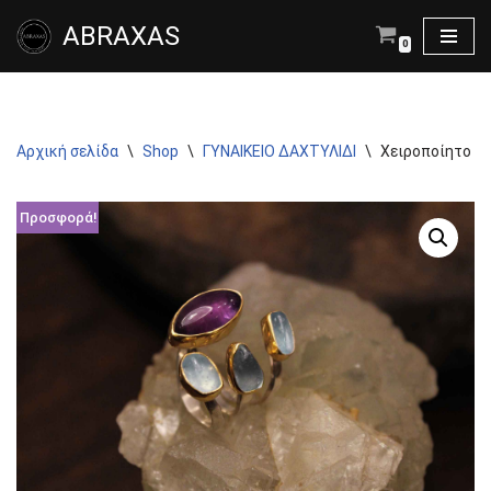
ABRAXAS
0
Μεταπηδήστε
στο
περιεχόμενο
Αρχική σελίδα
\
Shop
\
ΓΥΝΑΙΚΕΙΟ ΔΑΧΤΥΛΙΔΙ
\
Χειροποίητο Δα
Προσφορά!