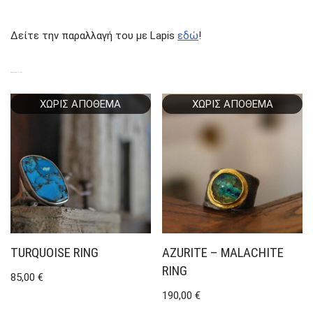
Δείτε την παραλλαγή του με Lapis
εδώ
!
ΣΧΕΤΙΚΆ ΠΡΟΪΌΝΤΑ
ΧΩΡΊΣ ΑΠΌΘΕΜΑ
ΧΩΡΊΣ ΑΠΌΘΕΜΑ
TURQUOISE RING
AZURITE – MALACHITE
RING
85,00
€
190,00
€