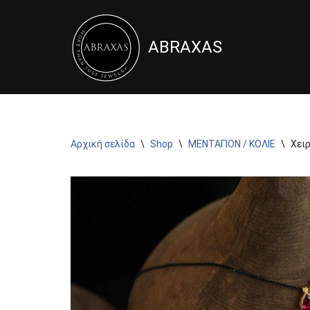
Μεταπηδήστε
ABRAXAS
στο
περιεχόμενο
Αρχική σελίδα
\
Shop
\
ΜΕΝΤΑΓΙΟΝ / ΚΟΛΙΕ
\
Χει