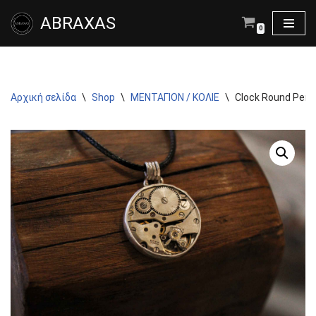
ABRAXAS
0
Μεταπηδήστε
στο
περιεχόμενο
Αρχική σελίδα
\
Shop
\
ΜΕΝΤΑΓΙΟΝ / ΚΟΛΙΕ
\
Clock Round Pen