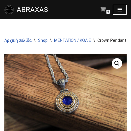
ABRAXAS
0
Μεταπηδήστε
στο
περιεχόμενο
Αρχική σελίδα
\
Shop
\
ΜΕΝΤΑΓΙΟΝ / ΚΟΛΙΕ
\
Crown Pendant