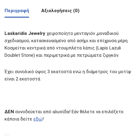
Περιγραφή
Αξιολογήσεις (0)
Laskaridis Jewelry
χειροποίητο μενταγιόν ,μοναδικού
σχεδιασμού, κατασκευασμένο από ασήμι και επίχρυσα μέρη.
Κοσμείται κεντρικά από ντουμπλέτα λάπις (Lapis Lazuli
Doublet Stone) και περιμετρικά με πετρώματα ζιργκόν.
Έχει συνολικό ύψος 3 εκατοστά ενώ η διάμετρος του μοτίφ
είναι 2 εκατοστά.
ΔΕΝ
συνοδεύεται από αλυσίδα! Εάν θέλετε να επιλέξετε
κάποια δείτε
εδώ
!
ΣΧΕΤΙΚΆ ΠΡΟΪΌΝΤΑ