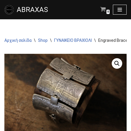
ABRAXAS
0
Μεταπηδήστε
στο
περιεχόμενο
Αρχική σελίδα
\
Shop
\
ΓΥΝΑΙΚΕΙΟ ΒΡΑΧΙΟΛΙ
\
Engraved Bracele