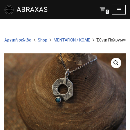
ABRAXAS
0
Μεταπηδήστε
στο
περιεχόμενο
Αρχική σελίδα
\
Shop
\
ΜΕΝΤΑΓΙΟΝ / ΚΟΛΙΕ
\
Έθνικ Πολυγωνικό