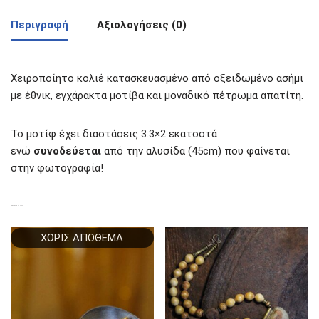
Περιγραφή
Αξιολογήσεις (0)
Χειροποίητο κολιέ κατασκευασμένο από οξειδωμένο ασήμι
με έθνικ, εγχάρακτα μοτίβα και μοναδικό πέτρωμα απατίτη.
Το μοτίφ έχει διαστάσεις 3.3×2 εκατοστά
ενώ
συνοδεύεται
από την αλυσίδα (45cm) που φαίνεται
στην φωτογραφία!
ΣΧΕΤΙΚΆ ΠΡΟΪΌΝΤΑ
ΧΩΡΊΣ ΑΠΌΘΕΜΑ