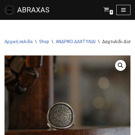
ABRAXAS
0
Μεταπηδήστε
στο
περιεχόμενο
Αρχική σελίδα
\
Shop
\
ΑΝΔΡΙΚΟ ΔΑΧΤΥΛΙΔΙ
\
Δαχτυλίδι Δίσκ