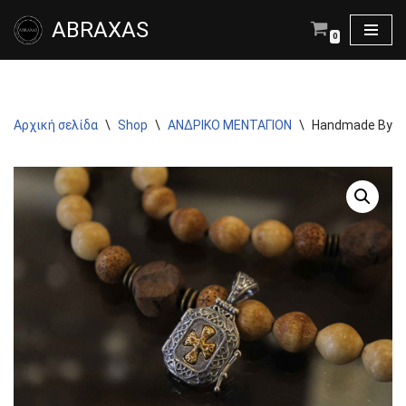
ABRAXAS
0
Μεταπηδήστε
στο
περιεχόμενο
Αρχική σελίδα
\
Shop
\
ΑΝΔΡΙΚΟ ΜΕΝΤΑΓΙΟΝ
\
Handmade Byzan