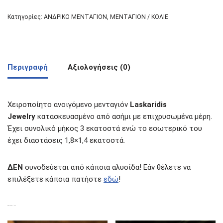
Κατηγορίες:
ΑΝΔΡΙΚΟ ΜΕΝΤΑΓΙΟΝ
,
ΜΕΝΤΑΓΙΟΝ / ΚΟΛΙΕ
Περιγραφή
Αξιολογήσεις (0)
Χειροποίητο ανοιγόμενο μενταγιόν
Laskaridis
Jewelry
κατασκευασμένο από ασήμι με επιχρυσωμένα μέρη.
Έχει συνολικό μήκος 3 εκατοστά ενώ το εσωτερικό του
έχει διαστάσεις 1,8×1,4 εκατοστά.
ΔΕΝ
συνοδεύεται από κάποια αλυσίδα! Εάν θέλετε να
επιλέξετε κάποια πατήστε
εδώ
!
ΣΧΕΤΙΚΆ ΠΡΟΪΌΝΤΑ