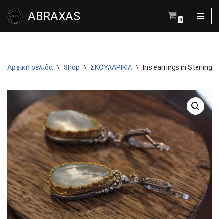
ABRAXAS
0
Μεταπηδήστε
στο
περιεχόμενο
Αρχική σελίδα
\
Shop
\
ΣΚΟΥΛΑΡΙΚΙΑ
\
Iris earrings in Sterling 