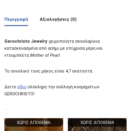
Περιγραφή
Αξιολογήσεις (0)
Gerochristo Jewelry
χειροποίητα σκουλαρίκια
κατασκευασμένα από ασήμι με επίχρυσα μέρη και
ντουμπλέτα
Mother of Pearl
.
Το συνολικό τους μήκος είναι 4,7 εκατοστά.
Δείτε
εδώ
ολόκληρη την συλλογή κοσμημάτων
GEROCHRISTO!
ΣΧΕΤΙΚΆ ΠΡΟΪΌΝΤΑ
ΧΩΡΊΣ ΑΠΌΘΕΜΑ
ΧΩΡΊΣ ΑΠΌΘΕΜΑ