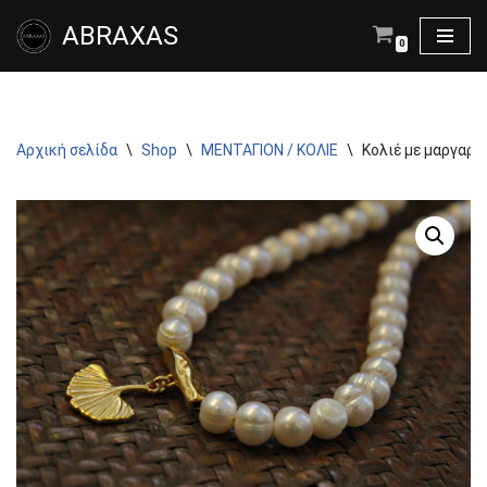
ABRAXAS
0
Μεταπηδήστε
στο
περιεχόμενο
Αρχική σελίδα
\
Shop
\
ΜΕΝΤΑΓΙΟΝ / ΚΟΛΙΕ
\
Κολιέ με μαργαρι