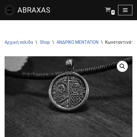
ABRAXAS
0
Μεταπηδήστε
στο
περιεχόμενο
Αρχική σελίδα
\
Shop
\
ΑΝΔΡΙΚΟ ΜΕΝΤΑΓΙΟΝ
\
Κωνσταντινάτο