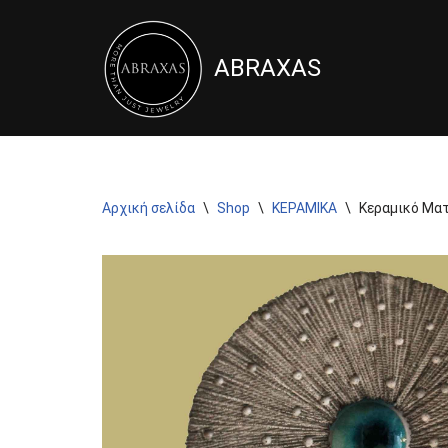
Μεταπηδήστε
ABRAXAS
στο
περιεχόμενο
Αρχική σελίδα
\
Shop
\
ΚΕΡΑΜΙΚΑ
\
Κεραμικό Ματ