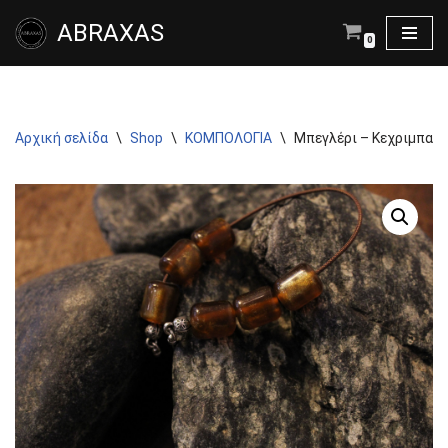
ABRAXAS
0
Μεταπηδήστε
στο
περιεχόμενο
Αρχική σελίδα
\
Shop
\
ΚΟΜΠΟΛΟΓΙΑ
\
Μπεγλέρι – Κεχριμπαρ