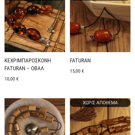
ΚΕΧΡΙΜΠΑΡΌΣΚΟΝΗ
FATURAN
FATURAN – ΟΒΆΛ
15,00
€
10,00
€
ΧΩΡΊΣ ΑΠΌΘΕΜΑ