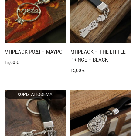
ΜΠΡΕΛΌΚ ΡΌΔΙ – ΜΑΎΡΟ
ΜΠΡΕΛΌΚ – THE LITTLE
PRINCE – BLACK
15,00
€
15,00
€
ΧΩΡΊΣ ΑΠΌΘΕΜΑ