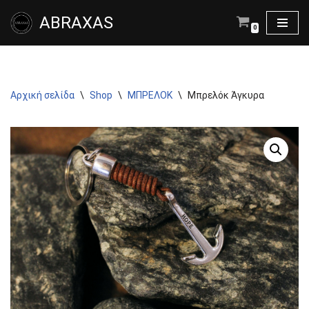
ABRAXAS
0
Μεταπηδήστε
στο
περιεχόμενο
Αρχική σελίδα
\
Shop
\
ΜΠΡΕΛΟΚ
\
Μπρελόκ Άγκυρα