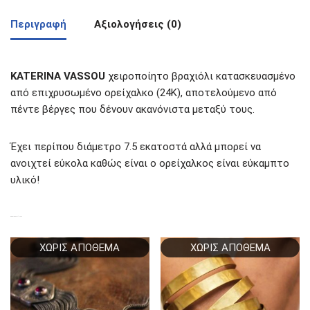
Περιγραφή
Αξιολογήσεις (0)
KATERINA VASSOU
χειροποίητο βραχιόλι κατασκευασμένο
από επιχρυσωμένο ορείχαλκο (24Κ), αποτελούμενο από
πέντε βέργες που δένουν ακανόνιστα μεταξύ τους.
Έχει περίπου διάμετρο 7.5 εκατοστά αλλά μπορεί να
ανοιχτεί εύκολα καθώς είναι ο ορείχαλκος είναι εύκαμπτο
υλικό!
ΣΧΕΤΙΚΆ ΠΡΟΪΌΝΤΑ
ΧΩΡΊΣ ΑΠΌΘΕΜΑ
ΧΩΡΊΣ ΑΠΌΘΕΜΑ