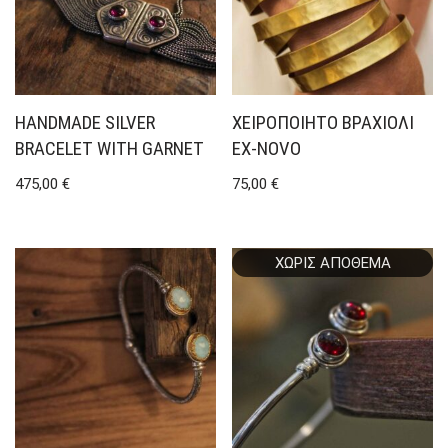
HANDMADE SILVER
ΧΕΙΡΟΠΟΊΗΤΟ ΒΡΑΧΙΌΛΙ
BRACELET WITH GARNET
EX-NOVO
475,00
€
75,00
€
ΧΩΡΊΣ ΑΠΌΘΕΜΑ