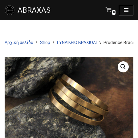
ABRAXAS
0
Μεταπηδήστε
στο
περιεχόμενο
Αρχική σελίδα
\
Shop
\
ΓΥΝΑΙΚΕΙΟ ΒΡΑΧΙΟΛΙ
\
Prudence Bracele