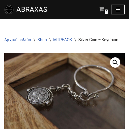
ABRAXAS
0
Μεταπηδήστε
στο
περιεχόμενο
Αρχική σελίδα
\
Shop
\
ΜΠΡΕΛΟΚ
\
Silver Coin – Keychain