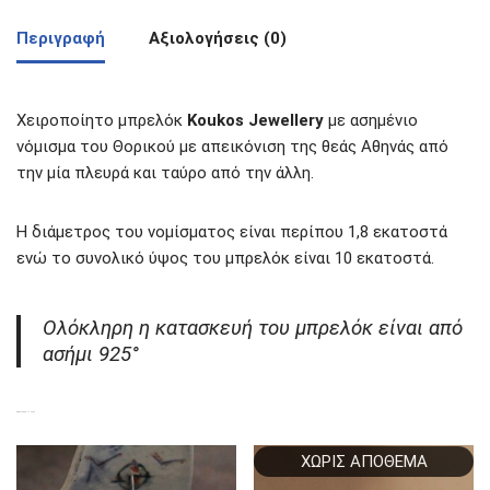
Περιγραφή
Αξιολογήσεις (0)
Χειροποίητο μπρελόκ
Koukos Jewellery
με ασημένιο
νόμισμα του Θορικού με απεικόνιση της θεάς Αθηνάς από
την μία πλευρά και ταύρο από την άλλη.
Η διάμετρος του νομίσματος είναι περίπου 1,8 εκατοστά
ενώ το συνολικό ύψος του μπρελόκ είναι 10 εκατοστά.
Ολόκληρη η κατασκευή του μπρελόκ είναι από
ασήμι 925°
ΣΧΕΤΙΚΆ ΠΡΟΪΌΝΤΑ
ΧΩΡΊΣ ΑΠΌΘΕΜΑ