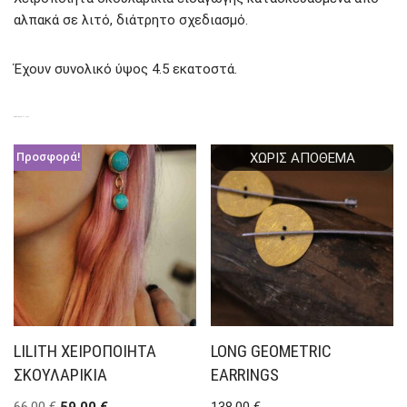
αλπακά σε λιτό, διάτρητο σχεδιασμό.
Έχουν συνολικό ύψος 4.5 εκατοστά.
ΣΧΕΤΙΚΆ ΠΡΟΪΌΝΤΑ
ΧΩΡΊΣ ΑΠΌΘΕΜΑ
Προσφορά!
LILITH ΧΕΙΡΟΠΟΊΗΤΑ
LONG GEOMETRIC
ΣΚΟΥΛΑΡΊΚΙΑ
EARRINGS
66,00
€
59,00
€
138,00
€