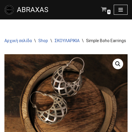
ABRAXAS
0
Μεταπηδήστε
στο
περιεχόμενο
Αρχική σελίδα
\
Shop
\
ΣΚΟΥΛΑΡΙΚΙΑ
\
Simple Boho Earrings