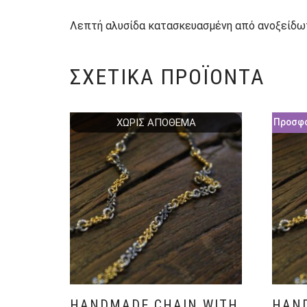
Λεπτή αλυσίδα κατασκευασμένη από ανοξείδωτ
ΣΧΕΤΙΚΆ ΠΡΟΪΌΝΤΑ
ΧΩΡΊΣ ΑΠΌΘΕΜΑ
Προσφ
HANDMADE CHAIN WITH
HAN