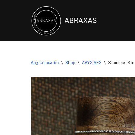
Μεταπηδήστε
ABRAXAS
στο
περιεχόμενο
Αρχική σελίδα
\
Shop
\
ΑΛΥΣΙΔΕΣ
\
Stainless Ste