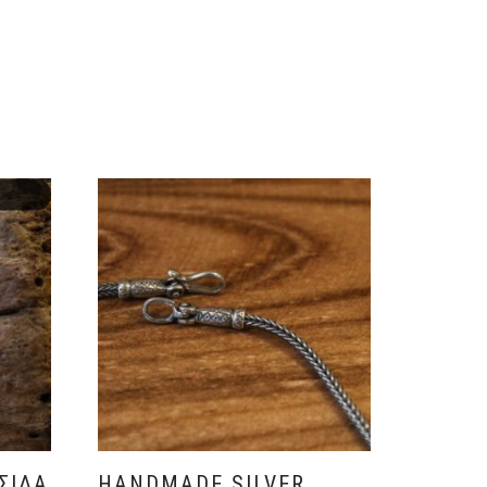
ΣΊΔΑ
HANDMADE SILVER