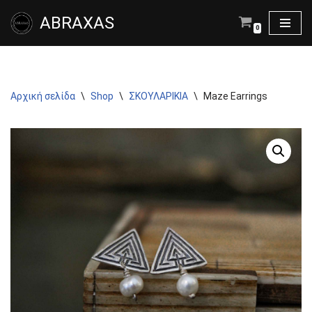
ABRAXAS
0
Μεταπηδήστε
στο
περιεχόμενο
Αρχική σελίδα
\
Shop
\
ΣΚΟΥΛΑΡΙΚΙΑ
\
Maze Earrings