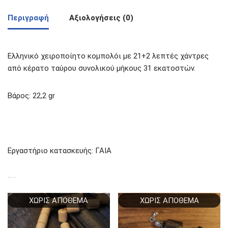
Περιγραφή
Αξιολογήσεις (0)
Ελληνικό χειροποίητο κομπολόι με 21+2 λεπτές χάντρες
από κέρατο ταύρου συνολικού μήκους 31 εκατοστών.
Βάρος: 22,2 gr
Εργαστήριο κατασκευής: ΓΑΙΑ
ΣΧΕΤΙΚΆ ΠΡΟΪΌΝΤΑ
ΧΩΡΊΣ ΑΠΌΘΕΜΑ
ΧΩΡΊΣ ΑΠΌΘΕΜΑ