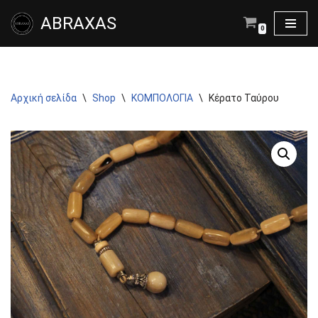
ABRAXAS
0
Μεταπηδήστε
στο
περιεχόμενο
Αρχική σελίδα
\
Shop
\
ΚΟΜΠΟΛΟΓΙΑ
\
Κέρατο Ταύρου