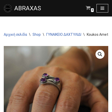
ABRAXAS
0
Μεταπηδήστε
στο
περιεχόμενο
Αρχική σελίδα
\
Shop
\
ΓΥΝΑΙΚΕΙΟ ΔΑΧΤΥΛΙΔΙ
\
Koukos Amethy