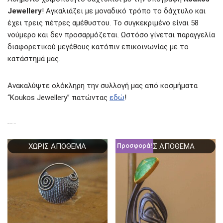
Jewellery
! Αγκαλιάζει με μοναδικό τρόπο το δάχτυλο και
έχει τρεις πέτρες αμέθυστου. Το συγκεκριμένο είναι 58
νούμερο και δεν προσαρμόζεται. Ωστόσο γίνεται παραγγελία
διαφορετικού μεγέθους κατόπιν επικοινωνίας με το
κατάστημά μας.
Ανακαλύψτε ολόκληρη την συλλογή μας από κοσμήματα
“Koukos Jewellery” πατώντας
εδώ
!
ΣΧΕΤΙΚΆ ΠΡΟΪΌΝΤΑ
ΧΩΡΊΣ ΑΠΌΘΕΜΑ
ΧΩΡΊΣ ΑΠΌΘΕΜΑ
Προσφορά!