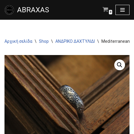
ABRAXAS
0
Μεταπηδήστε
στο
περιεχόμενο
Αρχική σελίδα
\
Shop
\
ΑΝΔΡΙΚΟ ΔΑΧΤΥΛΙΔΙ
\
Mediterranean ban