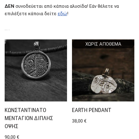
ΔΕΝ
συνοδεύεται από κάποια αλυσίδα! Εάν θέλετε να
επιλέξετε κάποια δείτε
εδώ
!
ΣΧΕΤΙΚΆ ΠΡΟΪΌΝΤΑ
ΧΩΡΊΣ ΑΠΌΘΕΜΑ
ΚΩΝΣΤΑΝΤΙΝΆΤΟ
EARTH PENDANT
ΜΕΝΤΑΓΙΌΝ ΔΙΠΛΉΣ
38,00
€
ΌΨΗΣ
90,00
€