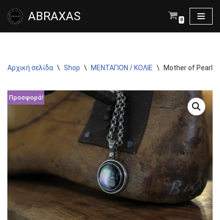
ABRAXAS
0
Μεταπηδήστε
στο
περιεχόμενο
Αρχική σελίδα
\
Shop
\
ΜΕΝΤΑΓΙΟΝ / ΚΟΛΙΕ
\
Mother of Pearl 
Προσφορά!